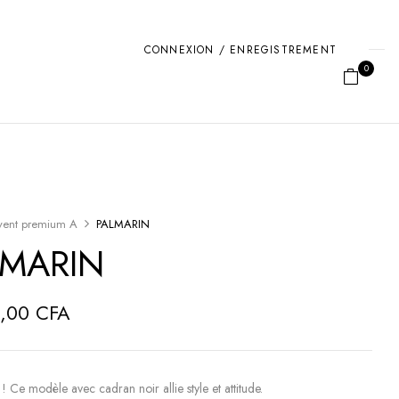
CONNEXION / ENREGISTREMENT
0
vent premium A
PALMARIN
LMARIN
0,00
CFA
Ce modèle avec cadran noir allie style et attitude.