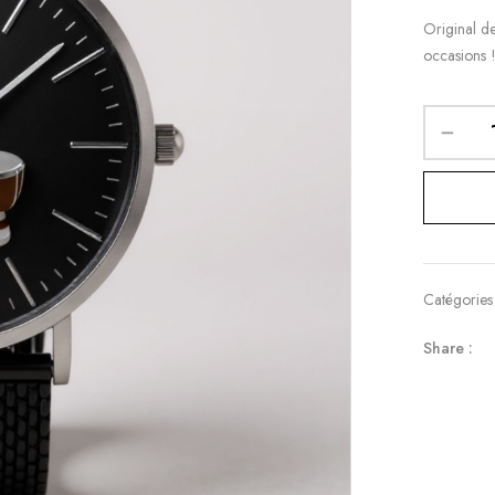
Original de
occasions 
Catégories
Share :